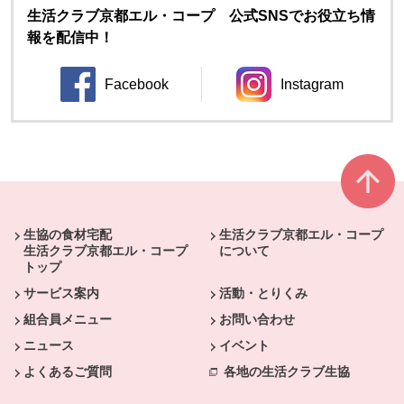
生活クラブ京都エル・コープ 公式SNSでお役立ち情
報を配信中！
Facebook
Instagram
別のウィンドウで開きます。
別のウィンドウ
本文ここまで。
ここから共通フッターメニューです。
生協の食材宅配
生活クラブ京都エル・コープ
生活クラブ京都エル・コープ
について
トップ
サービス案内
活動・とりくみ
組合員メニュー
お問い合わせ
ニュース
イベント
よくあるご質問
各地の生活クラブ生協