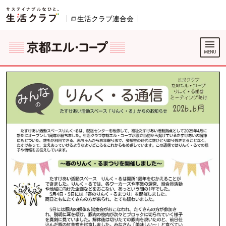
本文へジャンプする。
ページの先頭です。
生活クラブ連合会
別のウィンドウで開きます。
別のウィンドウで開きます。
ここからサイト内共通メニューです。
サイト内共通メニューをスキップする
サイト内共通メニューここまで。