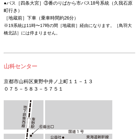
●バス［四条大宮］③番のりばから市バス18号系統（久我石原
町行き）
［地蔵前］下車（乗車時間約26分）
※
19系統は11時〜17時の間［地蔵前］経由になります。［鳥羽大
橋北詰］には停まりません。
山科センター
京都市山科区東野中井ノ上町１１－１３
０７５－５８３－５７５１