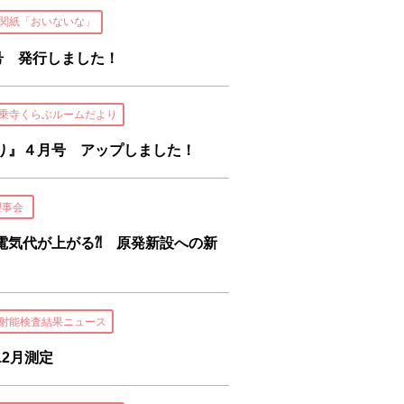
関紙「おいないな」
号 発行しました！
乗寺くらぶルームだより
り』４月号 アップしました！
理事会
電気代が上がる⁈ 原発新設への新
射能検査結果ニュース
2月測定