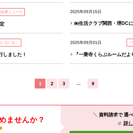
2025年09月15日
査結果ニュース
㈱生活クラブ関西・堺DC
定
2025年09月01日
おいないな」
一
行しました！
『一乗寺くらぶルームだよ
…
1
2
3
9
資料請求で
選べ
めませんか？
詳