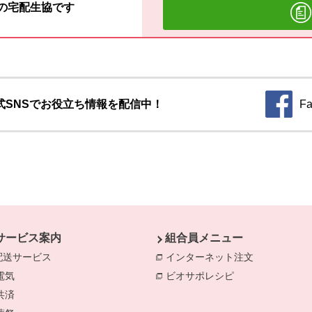
材の宅配生協です
式SNSでお役立ち情報を配信中！
Fa
別のウィ
サービス案内
組合員メニュー
配送サービス
インターネット注文
別のウィンド
電気
別のウィンドウで開きます。
ビオサポレシピ
別のウィンドウで
共済
別のウィンドウで開きます。