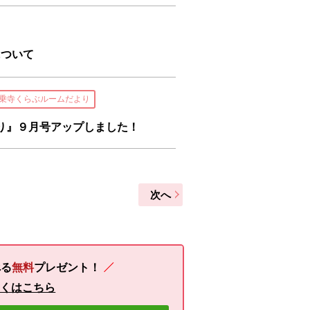
について
乗寺くらぶルームだより
り』９月号アップしました！
次へ
る
無料
プレゼント！
しくはこちら