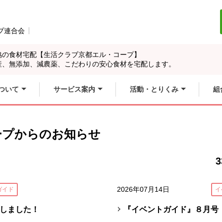
ブ連合会
別のウィンドウで開きます。
開きます。
協の食材宅配【生活クラブ京都エル・コープ】
産、無添加、減農薬、こだわりの安心食材を宅配します。
ついて
サービス案内
活動・とりくみ
組
ープからのお知らせ
3
2026年07月14日
ガイド
イ
しました！
『イベントガイド』８月号