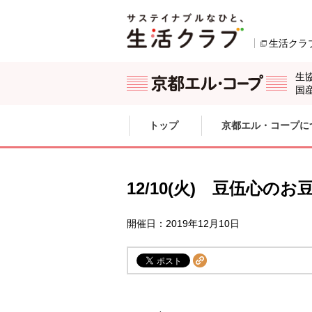
本文へジャンプする。
ページの先頭です。
生活クラ
別のウィンドウで
生
国
ここからサイト内共通メニューです。
サイト内共通メニューをスキップする
トップ
京都エル・コープに
サイト内共通メニューここまで。
12/10(火) 豆伍心
開催日：2019年12月10日