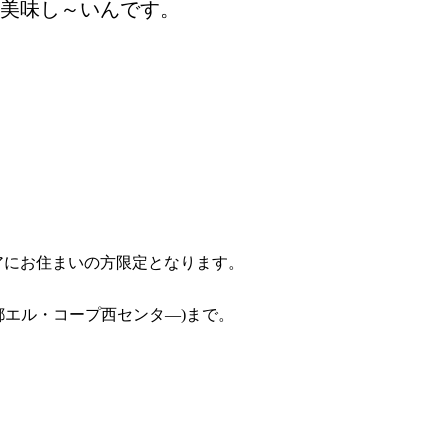
も美味し～いんです。
リアにお住まいの方限定となります。
京都エル・コープ西センタ―)まで。