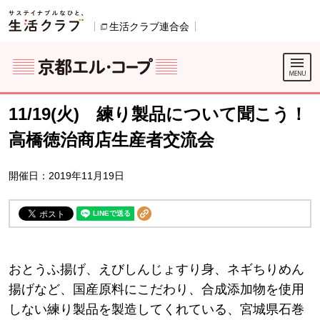
本文へジャンプする。
ページの先頭です。
生活クラブ連合会
別のウィンドウで開きます。
別のウィンドウで開きます。
ここからサイト内共通メニューです。
サイト内共通メニューをスキップする
サイト内共通メニューここまで。
11/19(火) 練り製品について聞こう！
高橋徳治商店生産者交流会
開催日：2019年11月19日
おとうふ揚げ、えびしんじょすり身、ネギちりめん
揚げなど、国産原料にこだわり、合成添加物を使用
しない練り製品を製造してくれている、宮城県石巻