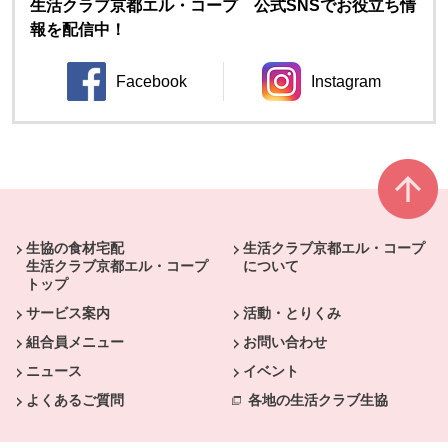
生活クラブ京都エル・コープ 公式SNSでお役立ち情
報を配信中！
Facebook
Instagram
別のウィンドウで開きます。
別のウィンドウ
本文ここまで。
ここから共通フッターメニューです。
生協の食材宅配
生活クラブ京都エル・コープ
生活クラブ京都エル・コープ
について
トップ
サービス案内
活動・とりくみ
組合員メニュー
お問い合わせ
ニュース
イベント
よくあるご質問
各地の生活クラブ生協