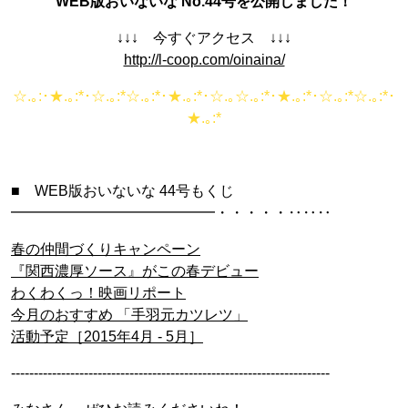
WEB版おいないな No.44号を公開しました！
↓↓↓ 今すぐアクセス ↓↓↓
http://l-coop.com/oinaina/
☆.｡:･★.｡:*･☆.｡:*☆.｡:*･★.｡:*･☆.｡☆.｡:*･★.｡:*･☆.｡:*☆.｡:*･
★.｡:*
■ WEB版おいないな 44号もくじ
━━━━━━━━━━━━━━・・・・・‥‥‥
春の仲間づくりキャンペーン
『関西濃厚ソース』がこの春デビュー
わくわくっ！映画リポート
今月のおすすめ 「手羽元カツレツ」
活動予定［2015年4月 - 5月］
----------------------------------------------------------------------