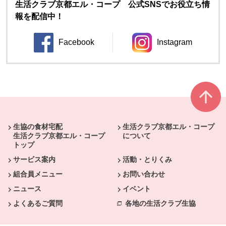
生活クラブ京都エル・コープ 公式SNSでお役立ち情
報を配信中！
Facebook
Instagram
別のウィンドウで開きます。
別のウィンドウ
本文ここまで。
ここから共通フッターメニューです。
生協の食材宅配
生活クラブ京都エル・コープ
生活クラブ京都エル・コープ
について
トップ
サービス案内
活動・とりくみ
組合員メニュー
お問い合わせ
ニュース
イベント
よくあるご質問
各地の生活クラブ生協