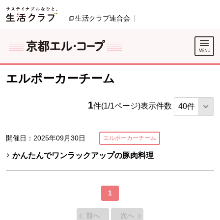
本文へジャンプする。
ページの先頭です。
生活クラブ連合会
別のウィンドウで開きます。
別のウィンドウで開きます。
ここからサイト内共通メニューです。
サイト内共通メニューをスキップする
サイト内共通メニューここまで。
エルポーカーチーム
1
件(1/1ページ)
表示件数
開催日：2025年09月30日
エルポーカーチーム
かんたんでワンラックアップの豚肉料理
1
前へ
次へ