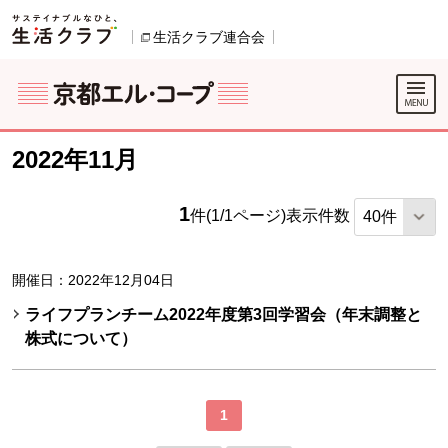
本文へジャンプする。
ページの先頭です。
生活クラブ連合会
別のウィンドウで開きます。
別のウィンドウで開きます。
ここからサイト内共通メニューです。
サイト内共通メニューをスキップする
サイト内共通メニューここまで。
2022年11月
1
件(1/1ページ)
表示件数
開催日：2022年12月04日
ライフプランチーム2022年度第3回学習会（年末調整と
株式について）
1