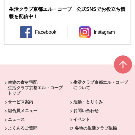
生活クラブ京都エル・コープ 公式SNSでお役立ち情
報を配信中！
Facebook
Instagram
別のウィンドウで開きます。
別のウィンドウ
本文ここまで。
ここから共通フッターメニューです。
生協の食材宅配
生活クラブ京都エル・コープ
生活クラブ京都エル・コープ
について
トップ
サービス案内
活動・とりくみ
組合員メニュー
お問い合わせ
ニュース
イベント
よくあるご質問
各地の生活クラブ生協