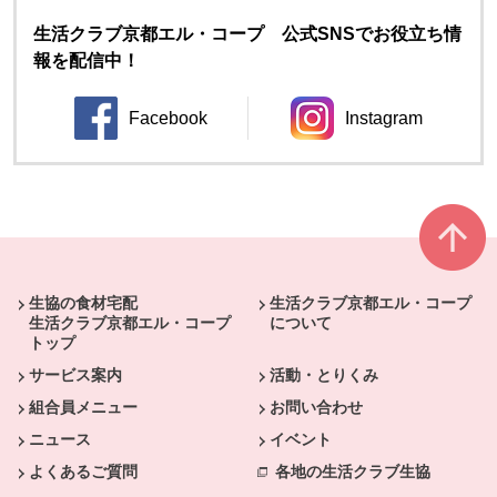
生活クラブ京都エル・コープ 公式SNSでお役立ち情
報を配信中！
Facebook
Instagram
別のウィンドウで開きます。
別のウィンドウ
本文ここまで。
ここから共通フッターメニューです。
生協の食材宅配
生活クラブ京都エル・コープ
生活クラブ京都エル・コープ
について
トップ
サービス案内
活動・とりくみ
組合員メニュー
お問い合わせ
ニュース
イベント
よくあるご質問
各地の生活クラブ生協