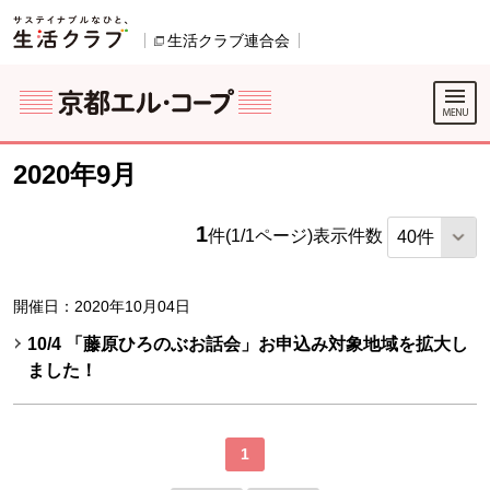
本文へジャンプする。
ページの先頭です。
生活クラブ連合会
別のウィンドウで開きます。
別のウィンドウで開きます。
ここからサイト内共通メニューです。
サイト内共通メニューをスキップする
サイト内共通メニューここまで。
2020年9月
1
件(1/1ページ)
表示件数
開催日：2020年10月04日
10/4 「藤原ひろのぶお話会」お申込み対象地域を拡大し
ました！
1