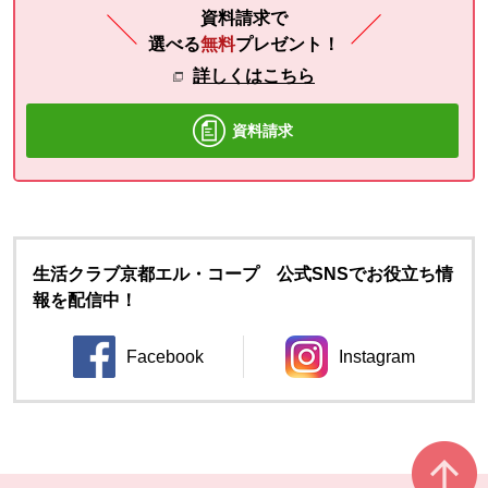
資料請求で
選べる
無料
プレゼント！
詳しくはこちら
資料請求
生活クラブ京都エル・コープ 公式SNSでお役立ち情
報を配信中！
Facebook
Instagram
別のウィンドウで開きます。
別のウィンドウ
本文ここまで。
ここから共通フッターメニューです。